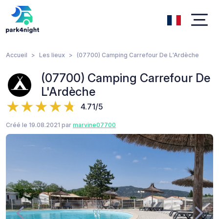
Accueil
Les lieux
(07700) Camping Carrefour De L'Ardèche
(07700) Camping Carrefour De
L'Ardèche
4.71/5
Créé le 19.08.2021 par
marvine07700