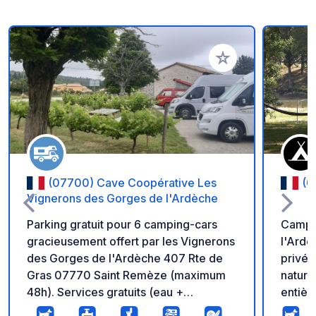
Ajouter à vos favori
(07700) Cave Coopérative Les
(0
Vignerons des Gorges de l'Ardèche
Parking gratuit pour 6 camping-cars
Campin
gracieusement offert par les Vignerons
l'Ardè
des Gorges de l'Ardèche 407 Rte de
privé)
Gras 07770 Saint Remèze (maximum
nature,
48h). Services gratuits (eau +
entièr
vidanges). Eau disponible du 15/3 au
égalem