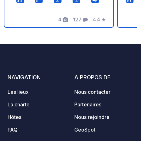
15/11.
bar/ép
avec v
4
127
4.4
★
Snack 
Photos
Commentaires
Note
animal
12h30 
NAVIGATION
A PROPOS DE
Les lieux
Nous contacter
La charte
Partenaires
Hôtes
Nous rejoindre
FAQ
GeoSpot