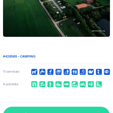
#428589 - CAMPING
11 services
9 activités