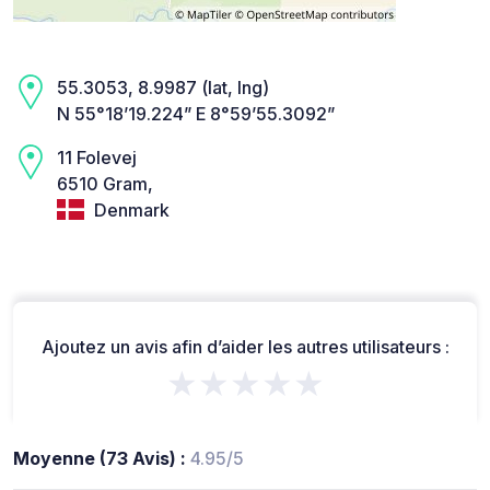
55.3053, 8.9987 (lat, lng)
N 55°18’19.224” E 8°59’55.3092”
11 Folevej
6510 Gram,
Denmark
Ajoutez un avis afin d’aider les autres utilisateurs :
★★★★★
Moyenne (73 Avis) :
4.95/5