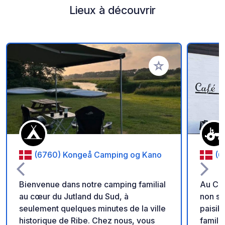
Lieux à découvrir
Ajouter à vos favori
(6760) Kongeå Camping og Kano
(6
Bienvenue dans notre camping familial
Au Ca
au cœur du Jutland du Sud, à
non se
seulement quelques minutes de la ville
paisib
historique de Ribe. Chez nous, vous
famill