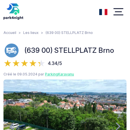
Accueil
Les lieux
(639 00) STELLPLATZ Brno
(639 00) STELLPLATZ Brno
4.34/5
Créé le 09.05.2024 par
ParkingKaravanu