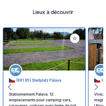
Lieux à découvrir
Ajouter à vos favori
(691 85) Stellplatz Pálava
(6
Stationnement Palava. 12
Vivez
emplacements pour camping-cars,
magiqu
caravanes, voitures avec tente de toit
! Nous