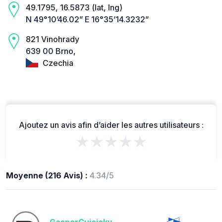
49.1795, 16.5873 (lat, lng)
N 49°10’46.02” E 16°35’14.3232”
821 Vinohrady
639 00 Brno,
Czechia
Ajoutez un avis afin d’aider les autres utilisateurs :
★★★★★
Moyenne (216 Avis) :
4.34/5
GasperCujcicky