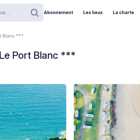
Abonnement
Les lieux
La charte
Rechercher
t Blanc ***
e Port Blanc ***