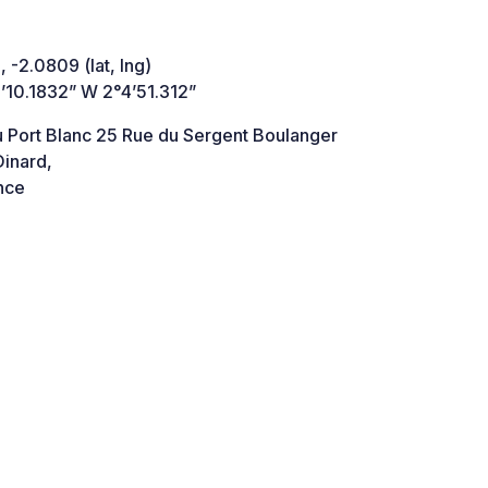
 -2.0809 (lat, lng)
’10.1832” W 2°4’51.312”
u Port Blanc 25 Rue du Sergent Boulanger
inard,
nce