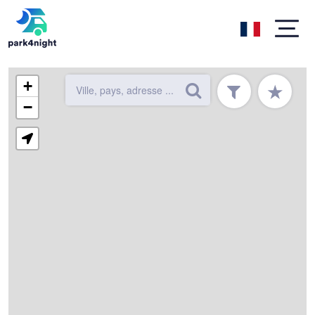
+
★
−