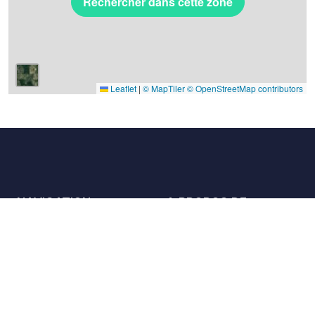
Rechercher dans cette zone
Leaflet
|
© MapTiler
© OpenStreetMap contributors
NAVIGATION
A PROPOS DE
Les lieux
Nous contacter
La charte
Partenaires
Hôtes
Nous rejoindre