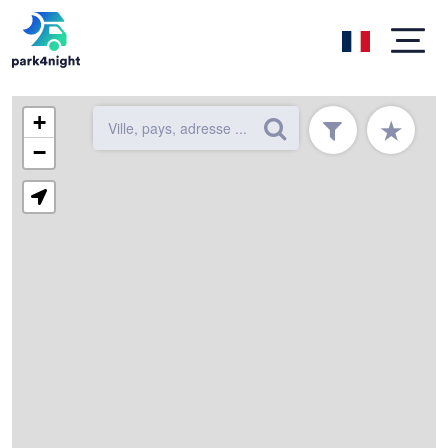
+
★
−