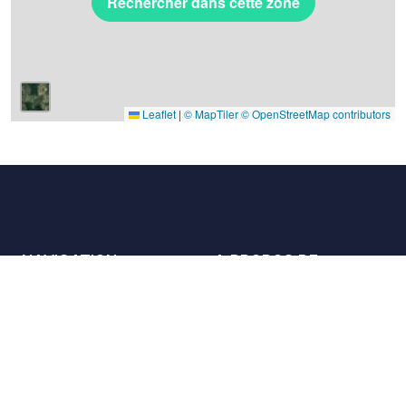
Rechercher dans cette zone
Leaflet
|
© MapTiler
© OpenStreetMap contributors
NAVIGATION
A PROPOS DE
Les lieux
Nous contacter
La charte
Partenaires
Hôtes
Nous rejoindre