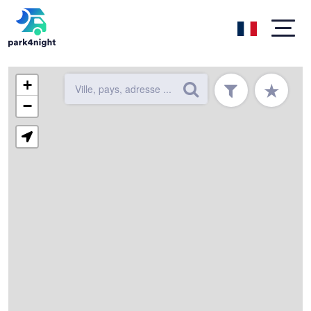
+
★
−