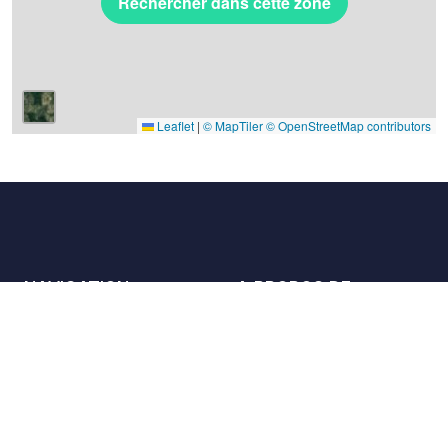
Rechercher dans cette zone
Leaflet
|
© MapTiler
© OpenStreetMap contributors
NAVIGATION
A PROPOS DE
Les lieux
Nous contacter
La charte
Partenaires
Hôtes
Nous rejoindre