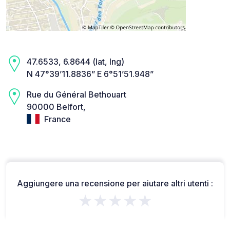
47.6533, 6.8644 (lat, lng)
N 47°39’11.8836” E 6°51’51.948”
Rue du Général Bethouart
90000 Belfort,
France
Aggiungere una recensione per aiutare altri utenti :
★★★★★