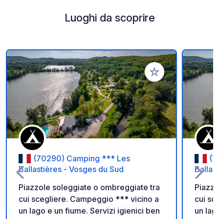
Luoghi da scoprire
Aggiungi ai tuoi pref
(70290) Camping *** Les
(7
Ballastières - Vosges du Sud
Ballas
Piazzole soleggiate o ombreggiate tra
Piazzo
cui scegliere. Campeggio *** vicino a
cui sc
un lago e un fiume. Servizi igienici ben
un lag