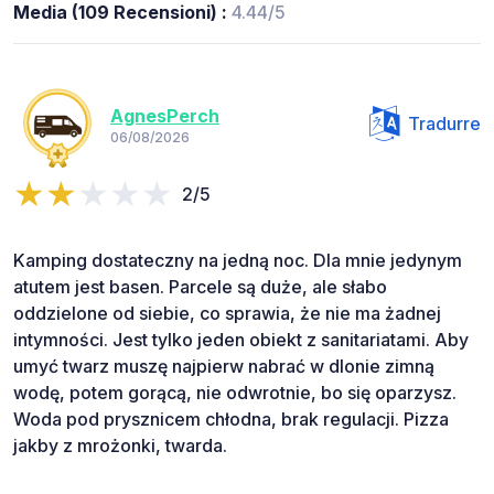
Media (109 Recensioni) :
4.44/5
AgnesPerch
Tradurre
06/08/2026
2/5
Kamping dostateczny na jedną noc. Dla mnie jedynym
atutem jest basen. Parcele są duże, ale słabo
oddzielone od siebie, co sprawia, że nie ma żadnej
intymności. Jest tylko jeden obiekt z sanitariatami. Aby
umyć twarz muszę najpierw nabrać w dlonie zimną
wodę, potem gorącą, nie odwrotnie, bo się oparzysz.
Woda pod prysznicem chłodna, brak regulacji. Pizza
jakby z mrożonki, twarda.