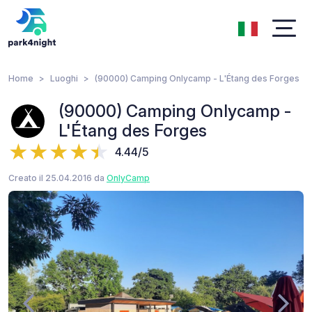
Home
Luoghi
(90000) Camping Onlycamp - L'Étang des Forges
(90000) Camping Onlycamp -
L'Étang des Forges
4.44/5
Creato il 25.04.2016 da
OnlyCamp