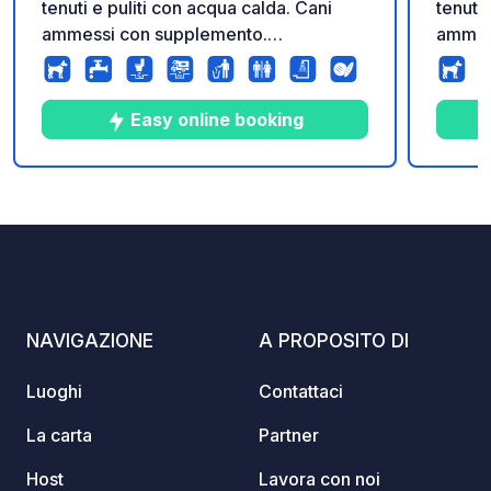
tenuti e puliti con acqua calda. Cani
tenuti
ammessi con supplemento.
ammes
Campeggio per famiglie. Piscina con
Campeg
scivolo gonfiabile in alta stagione. Non
scivol
è consentito parcheggiare di fronte al
è cons
Easy online booking
campeggio, si prega di recarsi alla
campeg
reception per accedere ai servizi del
recept
campeggio.
campe
10
37
4
★
Foto
Commenti
Valutazione
NAVIGAZIONE
A PROPOSITO DI
Luoghi
Contattaci
La carta
Partner
Host
Lavora con noi