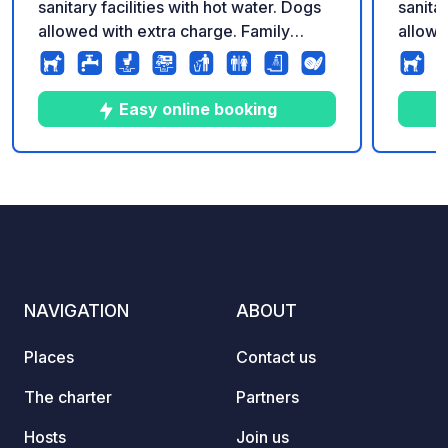
sanitary facilities with hot water. Dogs
sanitar
allowed with extra charge. Family
allowe
campsite. Swimming pool with
campsi
inflatable water slide in high season.
inflat
Parking in front of the campsite is not
Parkin
Easy online booking
allowed, please go to the reception to
allowe
access the campsite services.
access
10
37
4
★
Photos
Comments
Rating
NAVIGATION
ABOUT
Places
Contact us
The charter
Partners
Hosts
Join us