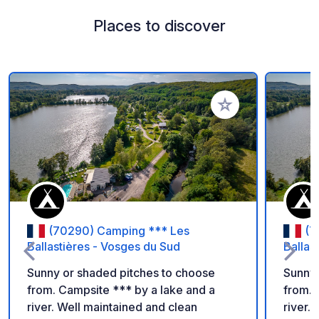
Places to discover
Add to your favorite
(70290) Camping *** Les
(7
Ballastières - Vosges du Sud
Ballas
Sunny or shaded pitches to choose
Sunny 
from. Campsite *** by a lake and a
from. 
river. Well maintained and clean
river.