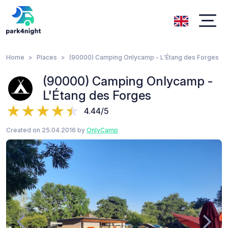
Home
Places
(90000) Camping Onlycamp - L'Étang des Forges
(90000) Camping Onlycamp -
L'Étang des Forges
4.44/5
Created on 25.04.2016 by
OnlyCamp