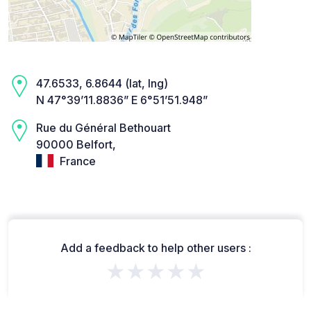
47.6533, 6.8644 (lat, lng)
N 47°39’11.8836” E 6°51’51.948”
Rue du Général Bethouart
90000 Belfort,
France
Add a feedback to help other users :
★★★★★