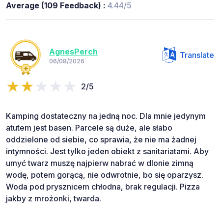
Average (109 Feedback) :
4.44/5
AgnesPerch
Translate
06/08/2026
2/5
Kamping dostateczny na jedną noc. Dla mnie jedynym
atutem jest basen. Parcele są duże, ale słabo
oddzielone od siebie, co sprawia, że nie ma żadnej
intymności. Jest tylko jeden obiekt z sanitariatami. Aby
umyć twarz muszę najpierw nabrać w dlonie zimną
wodę, potem gorącą, nie odwrotnie, bo się oparzysz.
Woda pod prysznicem chłodna, brak regulacji. Pizza
jakby z mrożonki, twarda.