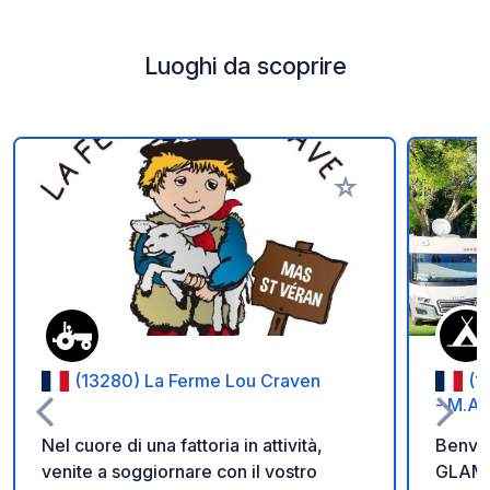
Luoghi da scoprire
Aggiungi ai tuoi pref
(13280) La Ferme Lou Craven
(1
- M.A 
Nel cuore di una fattoria in attività,
Benve
venite a soggiornare con il vostro
GLAMPI