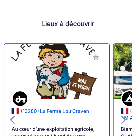
Lieux à découvrir
Ajouter à vos favori
(13280) La Ferme Lou Craven
(1
- M.A 
Au cœur d’une exploitation agricole,
Bienv