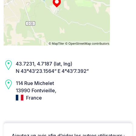
43.7231, 4.7187 (lat, lng)
N 43°43’23.1564” E 4°43’7.392”
114 Rue Michelet
13990 Fontvieille,
France
Ajoutez un avis afin d’aider les autres utilisateurs :