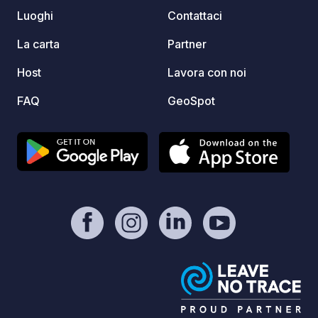
“Contatto / Sito web” della scheda.
disponibili). Acc
Luoghi
Contattaci
CAMPI
sempre. Per verificare la dispo
La carta
Partner
tempo 
Host
Lavora con noi
piazzol
ufficia
FAQ
GeoSpot
web" d