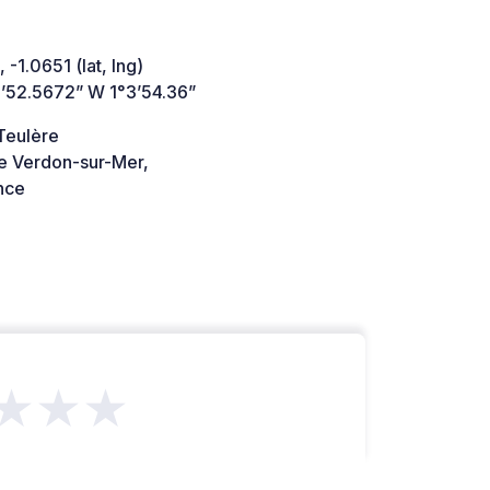
 -1.0651 (lat, lng)
’52.5672” W 1°3’54.36”
Teulère
e Verdon-sur-Mer,
nce
★★★