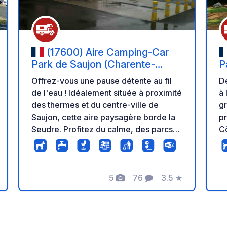
(17600) Aire Camping-Car
Park de Saujon (Charente-
P
Maritime) – Station Thermale et
M
Offrez-vous une pause détente au fil
De
Seudre
P
de l'eau ! Idéalement située à proximité
à 
des thermes et du centre-ville de
gr
Saujon, cette aire paysagère borde la
pr
Seudre. Profitez du calme, des parcs
Cô
ombragés et accédez facilement aux
P
plages de la Côte de Beauté et de
pi
Royan. Profitez d'un séjour de grand
Coubre.
confort : emplacements délimités,
5
76
3.5
★
em
s
Photos
Commentaires
Note
bornes électriques individuelles, Wi-Fi
se
gratuit, plateforme de vidange propre
bo
et entrée automatisée 24h/24. Profitez
mo
du confort d'un accès direct aux
24h/24. 