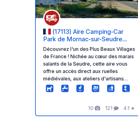
(17113) Aire Camping-Car
Park de Mornac-sur-Seudre
(Charente-Maritime) – Plus
Découvrez l'un des Plus Beaux Villages
Beaux Villages de France et Ma
de France ! Nichée au cœur des marais
salants de la Seudre, cette aire vous
offre un accès direct aux ruelles
médiévales, aux ateliers d'artisans
d'art et au charmant port de Mornac.
Une étape ostréicole et historique
d'exception. Installez-vous en toute
sérénité sur des emplacements de
10
121
4.1
★
Photos
Commentaire
Note
qualité dotés de bornes électriques
individuelles, du Wi-Fi gratuit, d'une
zone de vidange propre et d'une
entrée automatisée 24h/24. L'accès au