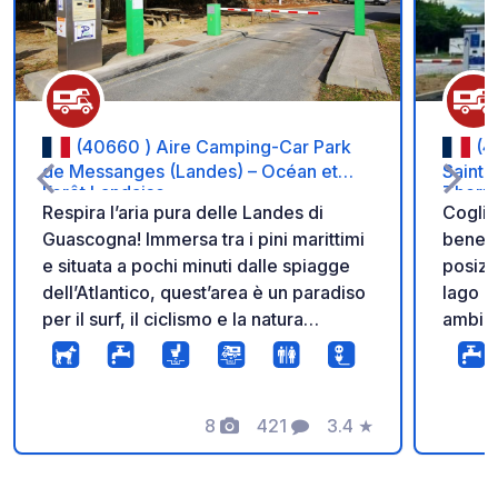
(40660 ) Aire Camping-Car Park
(4
de Messanges (Landes) – Océan et
Saint-
Forêt Landaise
Therma
Respira l’aria pura delle Landes di
Coglie
Guascogna! Immersa tra i pini marittimi
beness
e situata a pochi minuti dalle spiagge
posizi
dell’Atlantico, quest’area è un paradiso
lago d
per il surf, il ciclismo e la natura
ambien
selvaggia. Accesso diretto alla
perfet
Vélodyssée. Sistemati comodamente in
dai ce
piazzole stabilizzate con elettricità 6A,
di Saint-Pa
Wi-Fi gratuito e area di scarico sicura
8
421
3.4
★
un sog
Foto
Commenti
Valutazione
accessibile 24 ore su 24 tramite
barrie
barriere automatiche. Approfitta
prese 