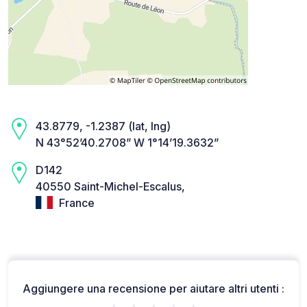
43.8779, -1.2387 (lat, lng)
N 43°52’40.2708” W 1°14’19.3632”
D142
40550 Saint-Michel-Escalus,
France
Aggiungere una recensione per aiutare altri utenti :