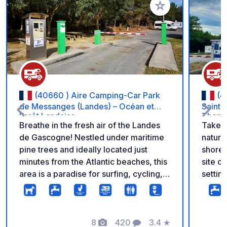
Add to your favorite
(40660 ) Aire Camping-Car Park
(4
de Messanges (Landes) – Océan et
Saint-
Forêt Landaise
Therma
Breathe in the fresh air of the Landes
Take t
de Gascogne! Nestled under maritime
nature
pine trees and ideally located just
shores
minutes from the Atlantic beaches, this
site o
area is a paradise for surfing, cycling,
settin
and wild nature lovers. Direct access to
distan
the Vélodyssée cycle route. Settle
the wa
comfortably on stabilized pitches with
The si
6A electricity, free Wi-Fi, and a secure
8
420
3.4
★
secure