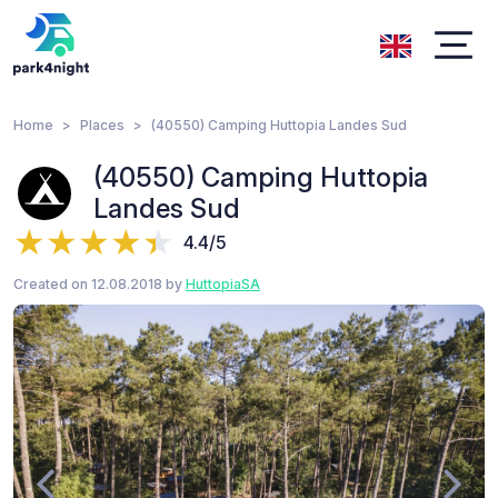
Home
Places
(40550) Camping Huttopia Landes Sud
(40550) Camping Huttopia
Landes Sud
4.4/5
Created on 12.08.2018 by
HuttopiaSA