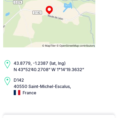
43.8779, -1.2387 (lat, lng)
N 43°52’40.2708” W 1°14’19.3632”
D142
40550 Saint-Michel-Escalus,
France