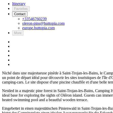
Itinerary
Favorites
Contact
+33546760239
oleron-pins@huttopia.com
europe.huttopia.com
More
Niché dans une majestueuse pinède à Saint-Trojan-les-Bains, le Campi
un point de départ idéal pour découvrir les sites touristiques de l'île
camping-cars. Le site dispose d'une piscine chauffée et d'une belle ter
Nestled in a majestic pine forest in Saint-Trojan-les-Bains, Camping H
ideal base for exploring the sights of Oléron island. Guests can immer
heated swimming pool and a beautful wooden terrace.
Eingebettet in einen majestätischen Pinienwald in Saint-Trojan-les-
bietet der Campingplatz einen idealen Ausgangspunkt für die Erkund