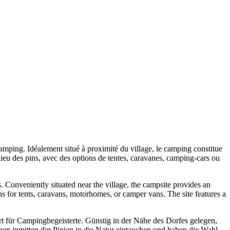
mping. Idéalement situé à proximité du village, le camping constitue
ilieu des pins, avec des options de tentes, caravanes, camping-cars ou
s. Conveniently situated near the village, the campsite provides an
ns for tents, caravans, motorhomes, or camper vans. The site features a
rt für Campingbegeisterte. Günstig in der Nähe des Dorfes gelegen,
n inmitten der Pinien in die Natur eintauchen und haben die Wahl