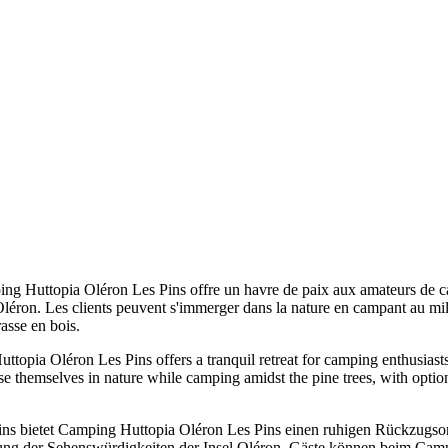
ng Huttopia Oléron Les Pins offre un havre de paix aux amateurs de ca
 d'Oléron. Les clients peuvent s'immerger dans la nature en campant au m
rasse en bois.
uttopia Oléron Les Pins offers a tranquil retreat for camping enthusiast
se themselves in nature while camping amidst the pine trees, with optio
Bains bietet Camping Huttopia Oléron Les Pins einen ruhigen Rückzugso
ung der Sehenswürdigkeiten der Insel Oléron. Gäste können beim Campe