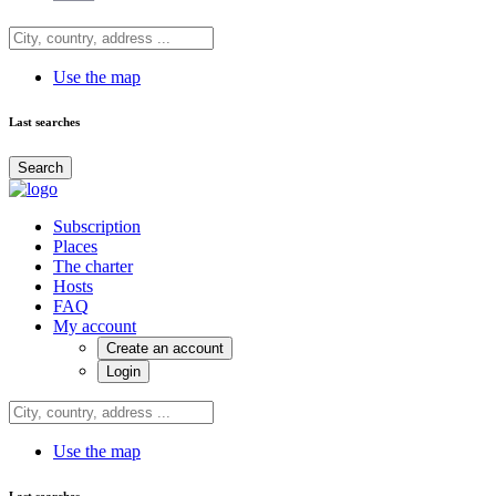
Use the map
Last searches
Search
Subscription
Places
The charter
Hosts
FAQ
My account
Create an account
Login
Use the map
Last searches