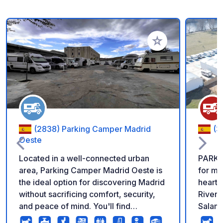
Add to your favorite
(2838) Parking Camper Madrid
(3
Oeste
Located in a well-connected urban
PARKIN
area, Parking Camper Madrid Oeste is
for mo
the ideal option for discovering Madrid
heart 
without sacrificing comfort, security,
River, 
and peace of mind. You'll find
Salama
everything you need: supermarkets,
fillin