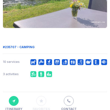
#235707 - CAMPING
10 services
3 activities
ITINERARY
FAVORITES
CONTACT