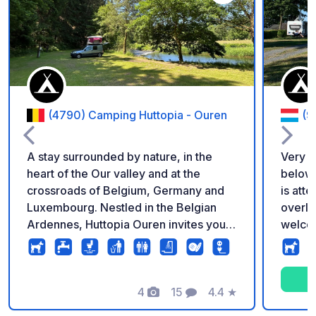
Add to your favorite
(4790) Camping Huttopia - Ouren
(9
A stay surrounded by nature, in the
Very c
heart of the Our valley and at the
below.
crossroads of Belgium, Germany and
is att
Luxembourg. Nestled in the Belgian
overlo
Ardennes, Huttopia Ouren invites you
welco
to discover an authentic and unspoiled
region of Belgium, between deep
forests, the Our river and typical
villages.
4
15
4.4
★
Photos
Comments
Rating