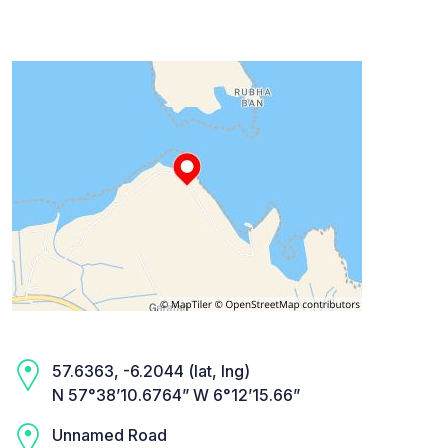
57.6363, -6.2044 (lat, lng)
N 57°38’10.6764” W 6°12’15.66”
Unnamed Road