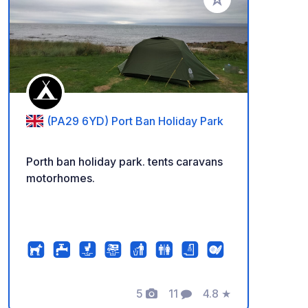
Add to your favorite
(PA29 6YD) Port Ban Holiday Park
Porth ban holiday park. tents caravans
motorhomes.
5
11
4.8
★
Photos
Comments
Rating