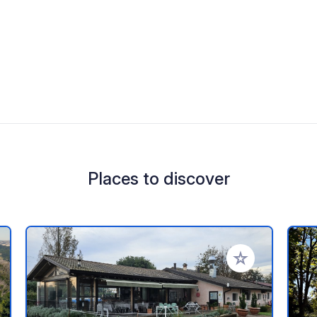
Places to discover
 your favorites
Add to your favo