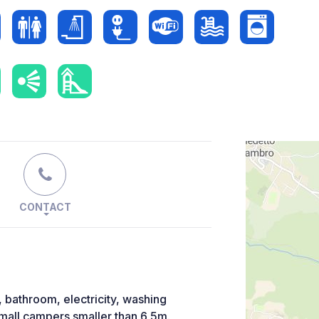
CONTACT
bathroom, electricity, washing
 small campers smaller than 6,5m.