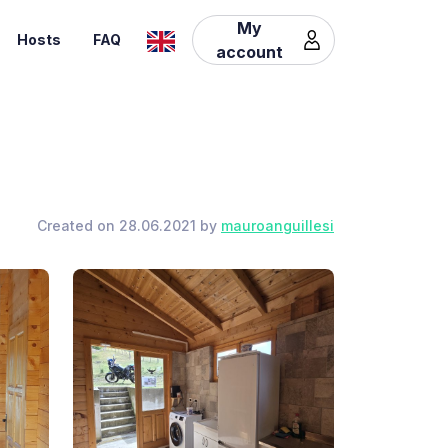
My
Hosts
FAQ
account
Created on 28.06.2021 by
mauroanguillesi