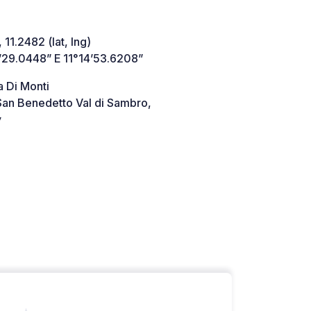
 11.2482 (lat, lng)
’29.0448” E 11°14’53.6208”
a Di Monti
an Benedetto Val di Sambro,
y