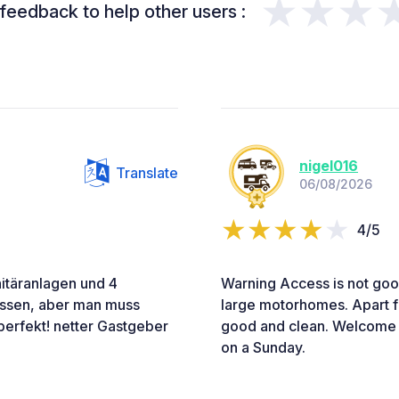
★★★
feedback to help other users :
nigel016
Translate
06/08/2026
4/5
itäranlagen und 4
Warning Access is not good
essen, aber man muss
large motorhomes. Apart fro
perfekt! netter Gastgeber
good and clean. Welcome 
on a Sunday.