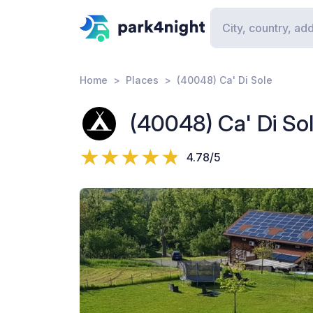
Home
Places
(40048) Ca' Di Sole
(40048) Ca' Di So
4.78/5