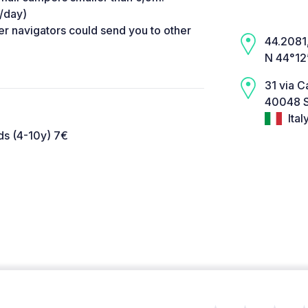
/day)
r navigators could send you to other
44.2081,
N 44°12
31 via C
40048 S
Ital
ids (4-10y) 7€