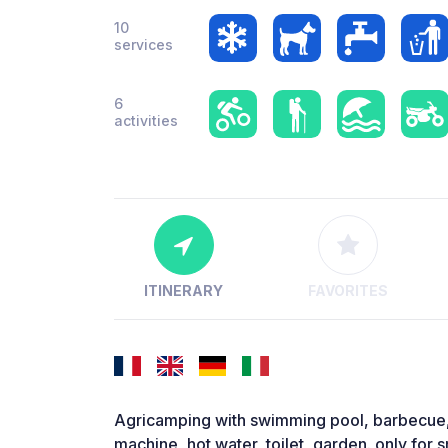
10
services
6
activities
ITINERARY
FAVORITES
Agricamping with swimming pool, barbecue, 
machine, hot water, toilet, garden. only for