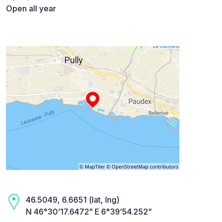
Open all year
46.5049, 6.6651 (lat, lng)
N 46°30’17.6472” E 6°39’54.252”