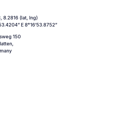
 8.2816 (lat, lng)
53.4204” E 8°16’53.8752”
sweg 150
atten,
many