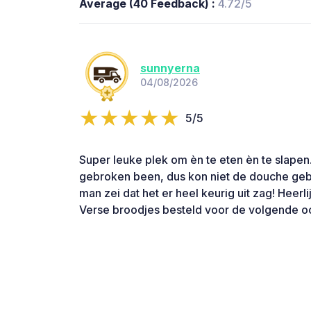
Average (40 Feedback) :
4.72/5
sunnyerna
04/08/2026
5/5
Super leuke plek om èn te eten èn te slapen
gebroken been, dus kon niet de douche geb
man zei dat het er heel keurig uit zag! Heerl
Verse broodjes besteld voor de volgende o