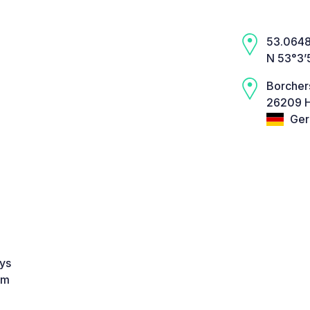
53.0648,
N 53°3’
Borcher
26209 H
Ger
ys
em