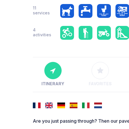
11
services
4
activities
ITINERARY
FAVORITES
Are you just passing through? Then our paved