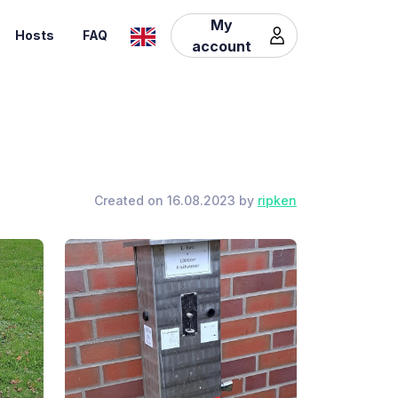
My
Hosts
FAQ
account
Created on 16.08.2023 by
ripken