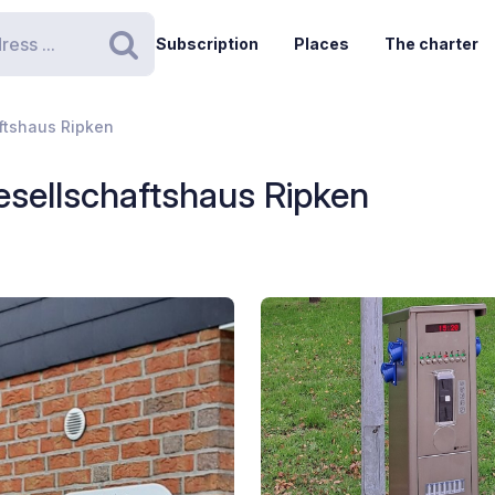
Subscription
Places
The charter
Search
ftshaus Ripken
esellschaftshaus Ripken