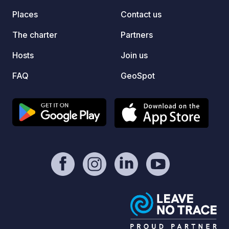
surrou
Places
Contact us
family, 
everyt
The charter
Partners
and en
Hosts
Join us
pool w
terrac
FAQ
GeoSpot
entert
areas 
comfor
and tr
Proven
startin
villag
the la
Drôme 
Domai
and th
care an
atmosp