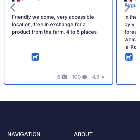
Aygue
Friendly welcome, very accessible
In the
location, free in exchange for a
by vin
product from the farm. 4 to 5 places.
forest
welcom
la-Rom
legend
and pr
campsi
6
100
4.9
★
slow d
Photos
Comments
Rating
beauty of Pr
haven
charms
friend
Whethe
camper
equipp
NAVIGATION
ABOUT
spacio