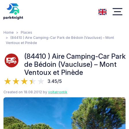
Home
Places
(84410 ) Aire Camping-Car Park de Bédoin (Vaucluse) – Mont
Ventoux et Pinède
(84410 ) Aire Camping-Car Park
de Bédoin (Vaucluse) – Mont
Ventoux et Pinède
3.45/5
Created on 18.08.2012 by
voltatrontik