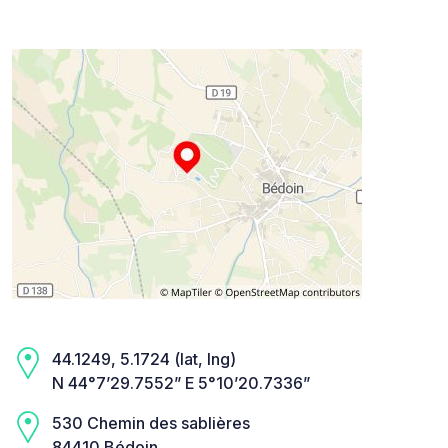
44.1249, 5.1724 (lat, lng)
N 44°7’29.7552” E 5°10’20.7336”
530 Chemin des sablières
84410 Bédoin,