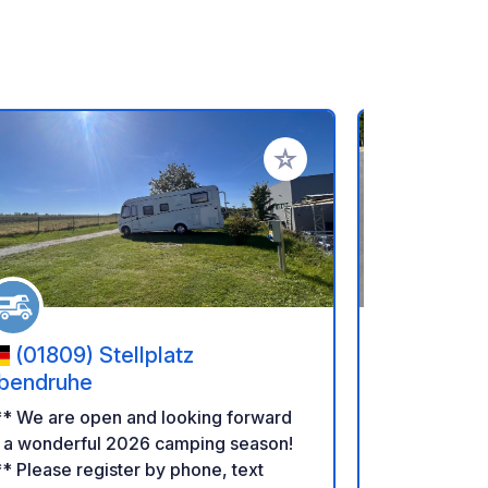
rites
Add to your favorites
(01809) Stellplatz
(08352
bendruhe
** We are open and looking forward
A brand-new
o a wonderful 2026 camping season!
site. Part of
er by phone, text
Adventure P