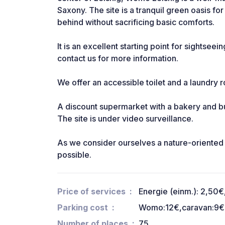
Saxony. The site is a tranquil green oasis fo
behind without sacrificing basic comforts.
It is an excellent starting point for sightseei
contact us for more information.
We offer an accessible toilet and a laundry
A discount supermarket with a bakery and bu
The site is under video surveillance.
As we consider ourselves a nature-oriented s
possible.
Price of services
Energie (einm.): 2,50€
Parking cost
Womo:12€,caravan:9€,
Number of places
75