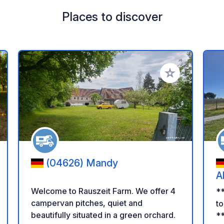
Places to discover
 your favorites
Add to your favo
(04626) Mandy
A
Welcome to Rauszeit Farm. We offer 4
*
campervan pitches, quiet and
t
beautifully situated in a green orchard.
*** Please regist