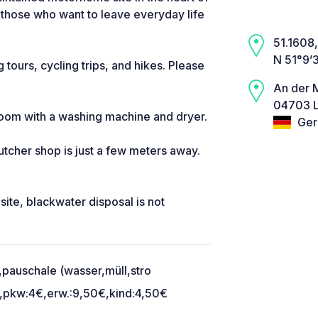
r those who want to leave everyday life
51.1608,
N 51°9’
ng tours, cycling trips, and hikes. Please
An der 
04703 L
 room with a washing machine and dryer.
Ger
tcher shop is just a few meters away.
ite, blackwater disposal is not
,pauschale (wasser,müll,stro
pkw:4€,erw.:9,50€,kind:4,50€