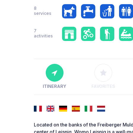
8
services
7
activities
ITINERARY
FAVORITES
Located on the banks of the Freiberger Mulde
center of Leisnig, Womo Leisnig is a well-ma