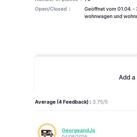
Open/Closed
Geöffnet vom 01.04. - 3
wohnwagen und wohnm
Add a 
Average (4 Feedback) :
3.75/5
GeorgeandJo
04/08/2026