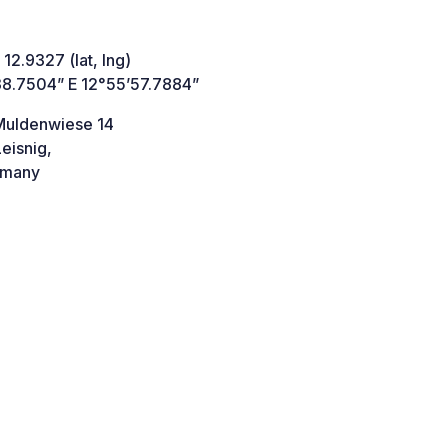
 12.9327 (lat, lng)
38.7504” E 12°55’57.7884”
Muldenwiese 14
eisnig,
many