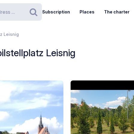
Subscription
Places
The charter
Search
z Leisnig
stellplatz Leisnig