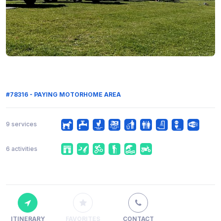
#78316 - PAYING MOTORHOME AREA
9 services
6 activities
ITINERARY
FAVORITES
CONTACT