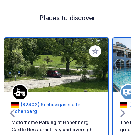
Places to discover
Add to your favorite
(82402) Schlossgaststätte
(8
Hohenberg
Motorhome Parking at Hohenberg
The Ho
Castle Restaurant Day and overnight
ground