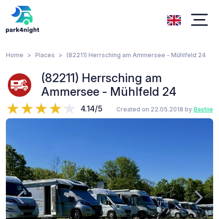
Home
Places
(82211) Herrsching am Ammersee - Mühlfeld 24
(82211) Herrsching am
Ammersee - Mühlfeld 24
4.14/5
Created on 22.05.2018 by
Bastiie