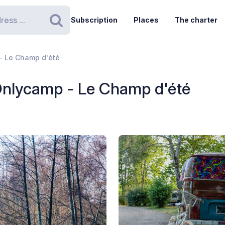
Subscription
Places
The charter
Search
- Le Champ d'été
Onlycamp - Le Champ d'été