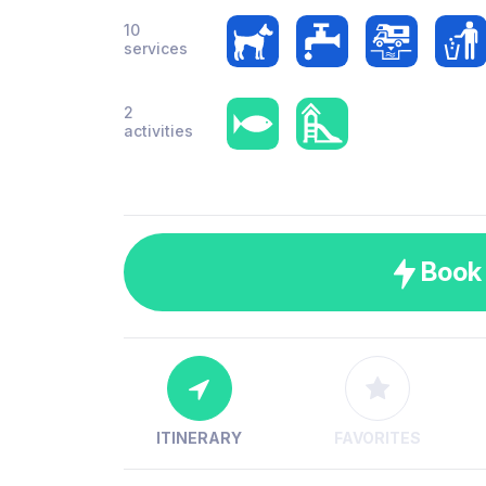
10
services
2
activities
Book
ITINERARY
FAVORITES