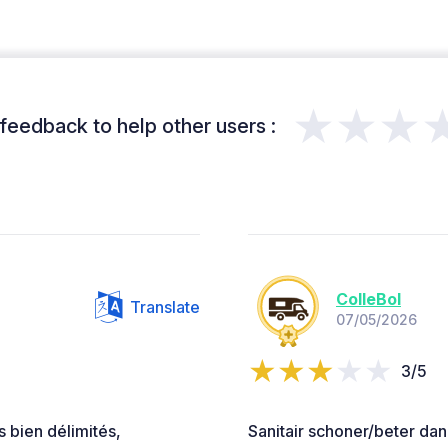
★★★
feedback to help other users :
ColleBol
Translate
07/05/2026
3/5
bien délimités,
Sanitair schoner/beter dan