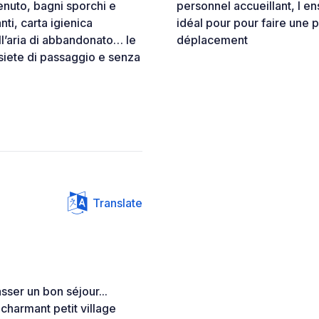
enuto, bagni sporchi e
personnel accueillant, l e
ti, carta igienica
idéal pour pour faire une 
ll’aria di abbandonato… le
déplacement
iete di passaggio e senza
Translate
sser un bon séjour...
 charmant petit village