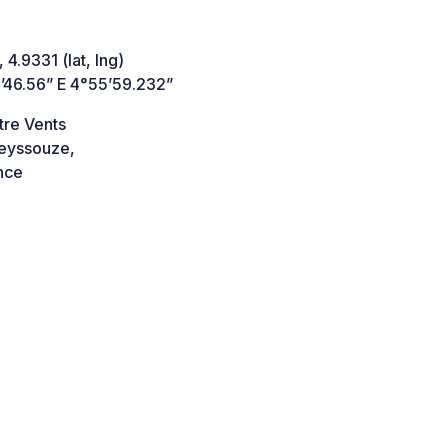
 4.9331 (lat, lng)
’46.56” E 4°55’59.232”
tre Vents
eyssouze,
nce