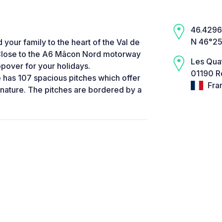
46.4296,
N 46°25
ur family to the heart of the Val de
 Close to the A6 Mâcon Nord motorway
Les Qua
pover for your holidays.
01190 R
te has 107 spacious pitches which offer
Fra
h nature. The pitches are bordered by a