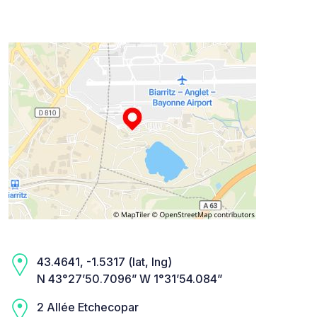
43.4641, -1.5317 (lat, lng)
N 43°27’50.7096” W 1°31’54.084”
2 Allée Etchecopar