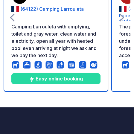
(64122) Camping Larrouleta
(4
Labenn
Océan
Camping Larrouleta with emptying,
The p
toilet and gray water, clean water and
forest
electricity, open all year with heated
under 
pool even arriving at night we ask and
forest,
we pay the next day.
access
and th
coast.
break. Settle comfortably on stabiliz
Easy online booking
pitches
waste 
access v
10
526
4.3
★
Photos
Comments
Rating
to th
€5, valid for 
availab
on our 