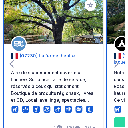
Ajouter à vos favori
(07230) La ferme théâtre
(7
Mouet
Aire de stationnement ouverte à
Notre 
l'année. Sur place : aire de service,
dans l
réservée à ceux qui stationnent.
Roses,
Boutique de produits régionaux, livres
heure 
et CD, Local lave linge, spectacles
Ce vil
(voir programme). Jeu de pétanque.
charme
Tarifs : Parking : 5 €, Eau : 2€ Electricité
détend
3€ pour 12h Les services (vidanges
campin
incluses) sont réservés aux cc qui
1
146
4.6
★
d’une 