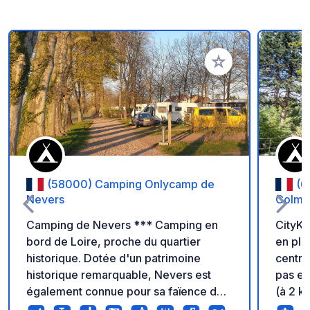
Ajouter à vos favori
(58000) Camping Onlycamp de
(6
Nevers
Colma
Camping de Nevers *** Camping en
CityKa
bord de Loire, proche du quartier
en plei
historique. Dotée d'un patrimoine
centre
historique remarquable, Nevers est
pas et
également connue pour sa faïence de
(à 2 k
qualité. Situé sur la dernière rivière
répart