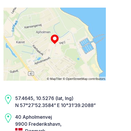
57.4645, 10.5276 (lat, lng)
N 57°27’52.3584” E 10°31’39.2088”
40 Apholmenvej
9900 Frederikshavn,
Denmark