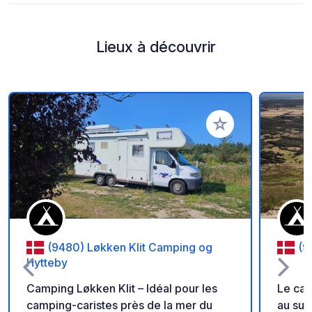
Lieux à découvrir
Ajouter à vos favori
(9480) Løkken Klit Camping og
(9
Hytteby
Camping Løkken Klit – Idéal pour les
Le cam
camping-caristes près de la mer du
au sud