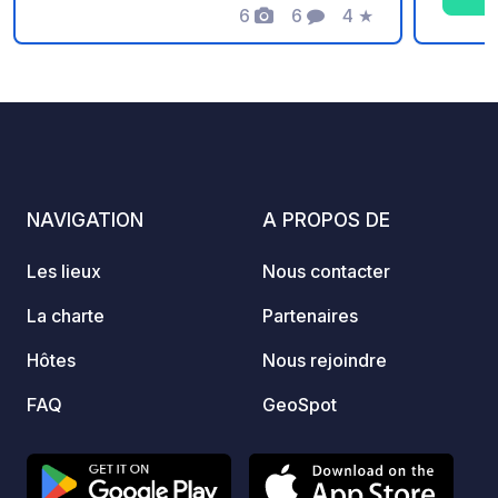
vins du domaine du mardi au samedi de
6
6
4
★
panel d
Photos
Commentaires
Note
16h à 18h 7,5€/personne
espace
avec t
les pl
NAVIGATION
A PROPOS DE
Les lieux
Nous contacter
La charte
Partenaires
Hôtes
Nous rejoindre
FAQ
GeoSpot