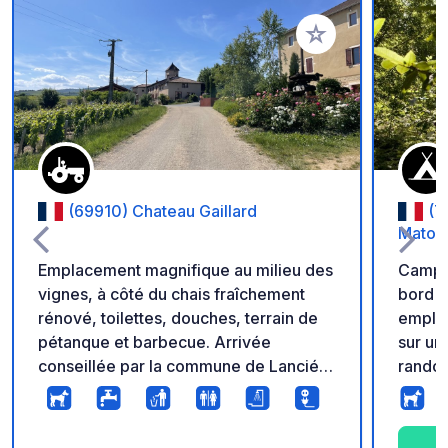
Ajouter à vos favori
(69910) Chateau Gaillard
(7
Matou
Emplacement magnifique au milieu des
Campi
vignes, à côté du chais fraîchement
bord d
rénové, toilettes, douches, terrain de
empla
pétanque et barbecue. Arrivée
sur un
conseillée par la commune de Lancié,
rando
l'accès par Villié-Morgon est possible
vous a
avec des vans mais déconseillé en
base d
camping-car. Visite et dégustation des
d’anim