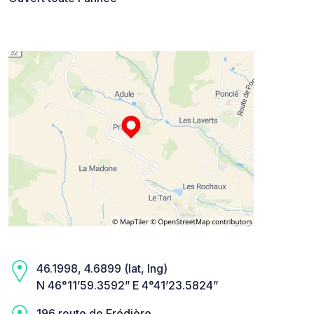
46.1998, 4.6899 (lat, lng)
N 46°11’59.3592” E 4°41’23.5824”
196 route de Frédière