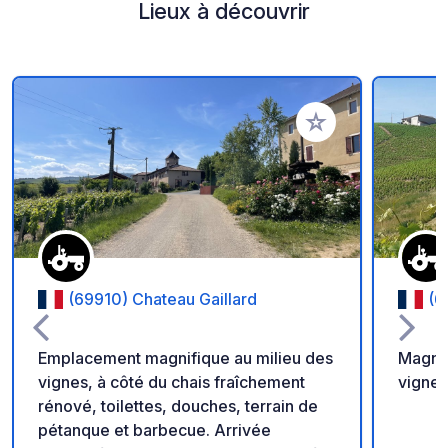
Lieux à découvrir
Ajouter à vos favori
(69910) Chateau Gaillard
(6
Emplacement magnifique au milieu des
Magnif
vignes, à côté du chais fraîchement
vignes
rénové, toilettes, douches, terrain de
pétanque et barbecue. Arrivée