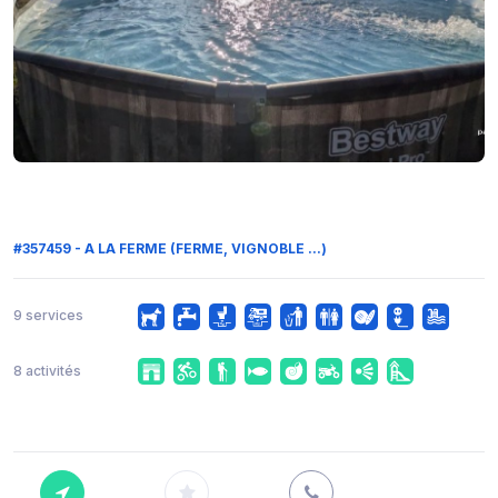
#357459 - A LA FERME (FERME, VIGNOBLE ...)
9 services
8 activités