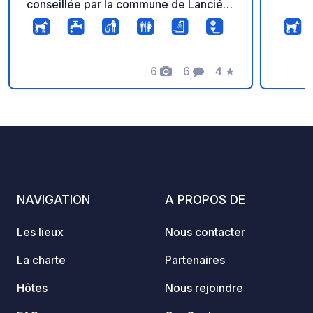
conseillée par la commune de Lancié,
l'accès par Villié-Morgon est possible
avec des vans mais déconseillé en
camping-car. Visite et dégustation des
vins du domaine du mardi au samedi de
6
6
4
★
Photos
Commentaires
Note
16h à 18h 7,5€/personne
NAVIGATION
A PROPOS DE
Les lieux
Nous contacter
La charte
Partenaires
Hôtes
Nous rejoindre