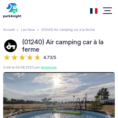
Accueil
Les lieux
(01240) Air camping car à la ferme
(01240) Air camping car à la
ferme
4.73/5
Créé le 04.08.2022 par
lesanuvan