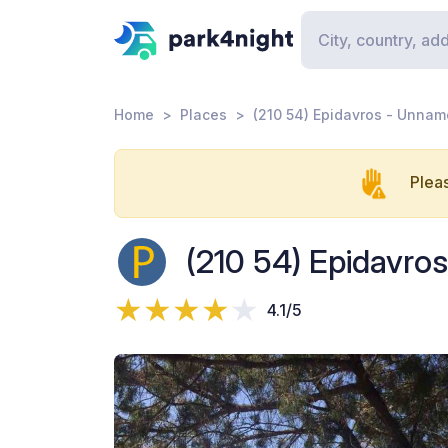
Home
Places
(210 54) Epidavros - Unna
Pleas
(210 54) Epidavr
4.1/5