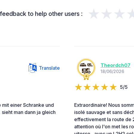
★★★
feedback to help other users :
Theordch07
Translate
18/06/2026
5/5
 mit einer Schranke und
Extraordinaire! Nous somme
, sieht man dann ja gleich
isolé sauvage et sans déch
effectivement la route de 
attention où l'on met les 
vitesse , avec un L2H2 cel