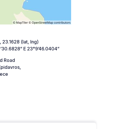
 23.1628 (lat, lng)
’30.6828” E 23°9’46.0404”
d Road
Epidavros,
ece