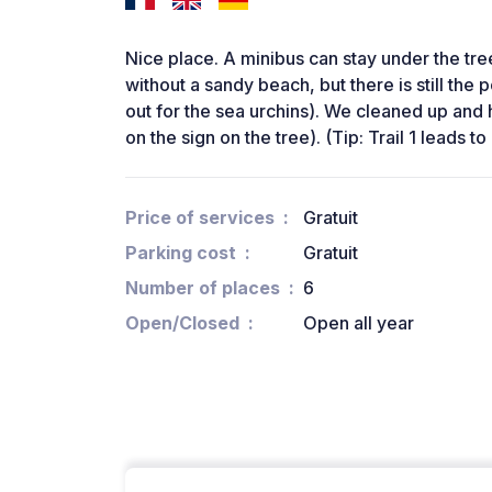
Nice place. A minibus can stay under the tree
without a sandy beach, but there is still the p
out for the sea urchins). We cleaned up and ho
on the sign on the tree). (Tip: Trail 1 leads t
Price of services
Gratuit
Parking cost
Gratuit
Number of places
6
Open/Closed
Open all year