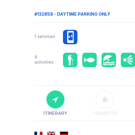
#132858 - DAYTIME PARKING ONLY
1 services
4
activities
ITINERARY
FAVORITES