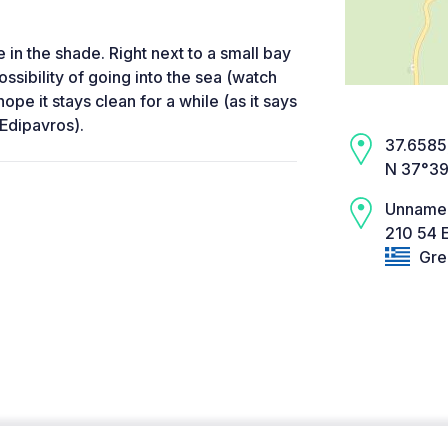
 in the shade. Right next to a small bay
ossibility of going into the sea (watch
pe it stays clean for a while (as it says
o Edipavros).
37.6585,
N 37°39
Unname
210 54 
Gre