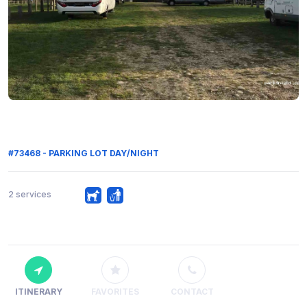
#73468 - PARKING LOT DAY/NIGHT
2 services
ITINERARY
FAVORITES
CONTACT