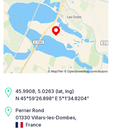
45.9908, 5.0263 (lat, lng)
N 45°59’26.898” E 5°1’34.8204”
Perrier Rond
01330 Villars-les-Dombes,
France