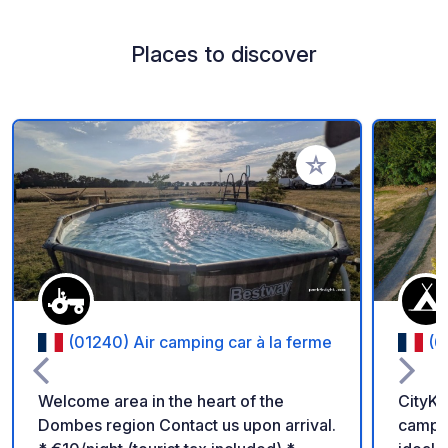
Places to discover
Add to your favorite
(01240) Air camping car à la ferme
(6
Welcome area in the heart of the
CityK
Dombes region Contact us upon arrival.
camper